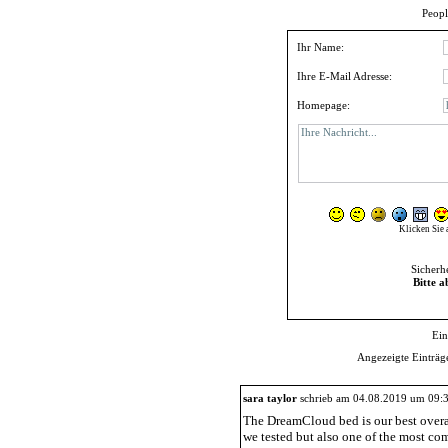
Peopl
Ihr Name:
Ihre E-Mail Adresse:
Homepage:
Klicken Sie 
Sicherh
Bitte a
Ein
Angezeigte Einträge
sara taylor
schrieb am 04.08.2019 um 09:
The DreamCloud bed is our best overal
we tested but also one of the most com