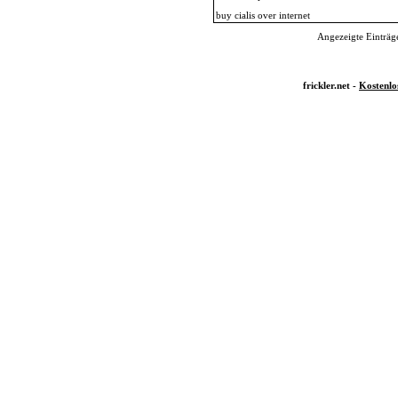
buy cialis over internet
Angezeigte Einträge
frickler.net -
Kostenlo