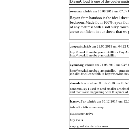
DreamCloud is one of the cooler mattr
sweetzzz
schrieb am 03.08.2019 um 07:37 
Rayon from bamboo is the ideal sheet
bedroom. Made from 100% rayon from 
of any mattress with a soft silky touc
are so confident in our sheets that we 
anepazi
schrieb am 21.05.2019 um 04:22 
http://mewkid.net/buy-amoxicillin/ - Buy Am
http://mewkid.net/buy-amoxicillin/
aymuhaig
schrieb am 21.05.2019 um 03:5
http://mewkid.net/buy-amoxicillin/ - Amox
ioh.dloi.frickler.net.blb.iu http://mewkid.ne
chocolate
schrieb am 01.05.2018 um 05:57
continuously i used to read smaller articles t
and that is also happening with this piece o
IsaenyaFar
schrieb am 05.12.2017 um 12:
tadalafil cialis ohne rezept
cialis super active
buy cialis
very good site cialis for men