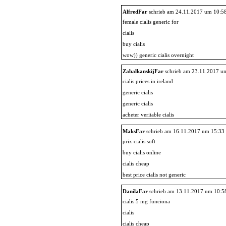
AlfredFar
schrieb am 24.11.2017 um 10:5
female cialis generic for
cialis
buy cialis
wow)) generic cialis overnight
ZabalkanskijFar
schrieb am 23.11.2017 u
cialis prices in ireland
generic cialis
generic cialis
acheter veritable cialis
MaksFar
schrieb am 16.11.2017 um 15:33
prix cialis soft
buy cialis online
cialis cheap
best price cialis not generic
DanilaFar
schrieb am 13.11.2017 um 10:5
cialis 5 mg funciona
cialis
cialis cheap