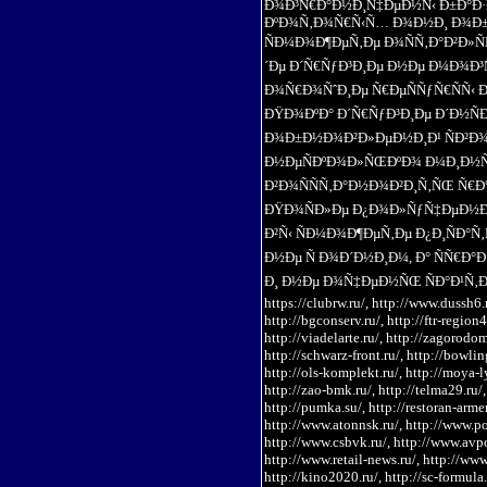
Ð¾Ð³Ñ€Ð°Ð½Ð¸Ñ‡ÐµÐ½Ñ‹ Ð±Ð°Ð·Ð
ÐºÐ¾Ñ‚Ð¾Ñ€Ñ‹Ñ… Ð¾Ð½Ð¸ Ð¾Ð±Ñƒ
ÑÐ¼Ð¾Ð¶ÐµÑ‚Ðµ Ð¾ÑÑ‚Ð°Ð²Ð»Ñ
´Ðµ Ð´Ñ€ÑƒÐ³Ð¸Ðµ Ð½Ðµ Ð¼Ð¾Ð³Ñ
Ð¾Ñ€Ð¾ÑˆÐ¸Ðµ Ñ€ÐµÑÑƒÑ€ÑÑ‹ 
ÐŸÐ¾ÐºÐ° Ð´Ñ€ÑƒÐ³Ð¸Ðµ Ð´Ð½ÑÐ
Ð¾Ð±Ð½Ð¾Ð²Ð»ÐµÐ½Ð¸Ð¹ ÑÐ²Ð¾Ð
Ð½ÐµÑÐºÐ¾Ð»ÑŒÐºÐ¾ Ð¼Ð¸Ð½Ñ
Ð²Ð¾ÑÑÑ‚Ð°Ð½Ð¾Ð²Ð¸Ñ‚ÑŒ Ñ€Ð
ÐŸÐ¾ÑÐ»Ðµ Ð¿Ð¾Ð»ÑƒÑ‡ÐµÐ½Ð
Ð²Ñ‹ ÑÐ¼Ð¾Ð¶ÐµÑ‚Ðµ Ð¿Ð¸ÑÐ
Ð½Ðµ Ñ Ð¾Ð´Ð½Ð¸Ð¼, Ð° ÑÑ€Ð
Ð¸ Ð½Ðµ Ð¾Ñ‡ÐµÐ½ÑŒ ÑÐ°Ð¹Ñ‚Ð
https://clubrw.ru/, http://www.dussh6.
http://bgconserv.ru/, http://ftr-region4
http://viadelarte.ru/, http://zagorodom6
http://schwarz-front.ru/, http://bowlin
http://ols-komplekt.ru/, http://moya-lya
http://zao-bmk.ru/, http://telma29.ru/, 
http://pumka.su/, http://restoran-armeni
http://www.atonnsk.ru/, http://www.po
http://www.csbvk.ru/, http://www.avpoo
http://www.retail-news.ru/, http://www.
http://kino2020.ru/, http://sc-formula.r