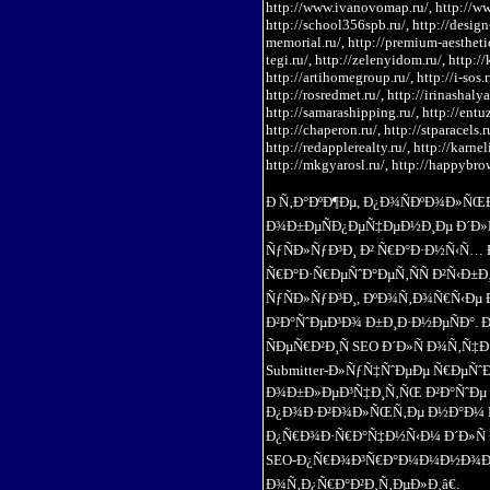
http://www.ivanovomap.ru/, http://ww
http://school356spb.ru/, http://design-
memorial.ru/, http://premium-aesthetic
tegi.ru/, http://zelenyidom.ru/, http://
http://artihomegroup.ru/, http://i-sos.r
http://rosredmet.ru/, http://irinashaly
http://samarashipping.ru/, http://entuz
http://chaperon.ru/, http://stparacels.r
http://redapplerealty.ru/, http://karnel
http://mkgyarosl.ru/, http://happybrow
Ð Ñ‚Ð°ÐºÐ¶Ðµ, Ð¿Ð¾ÑÐºÐ¾Ð»
Ð¾Ð±ÐµÑÐ¿ÐµÑ‡ÐµÐ½Ð¸Ðµ Ð´Ð»Ñ
ÑƒÑÐ»ÑƒÐ³Ð¸ Ð² Ñ€Ð°Ð·Ð½Ñ‹Ñ…
Ñ€Ð°Ð·Ñ€ÐµÑˆÐ°ÐµÑ‚ÑÑ Ð²Ñ‹Ð
ÑƒÑÐ»ÑƒÐ³Ð¸, ÐºÐ¾Ñ‚Ð¾Ñ€Ñ‹Ðµ
Ð²Ð°ÑˆÐµÐ³Ð¾ Ð±Ð¸Ð·Ð½ÐµÑÐ°. Ð•
ÑÐµÑ€Ð²Ð¸Ñ SEO Ð´Ð»Ñ Ð¾Ñ‚Ñ‡
Submitter-Ð»ÑƒÑ‡ÑˆÐµÐµ Ñ€ÐµÑˆÐ
Ð¾Ð±Ð»ÐµÐ³Ñ‡Ð¸Ñ‚ÑŒ Ð²Ð°ÑˆÐµ
Ð¿Ð¾Ð·Ð²Ð¾Ð»ÑŒÑ‚Ðµ Ð½Ð°Ð¼ 
Ð¿Ñ€Ð¾Ð·Ñ€Ð°Ñ‡Ð½Ñ‹Ð¼ Ð´Ð»Ñ Ð
SEO-Ð¿Ñ€Ð¾Ð³Ñ€Ð°Ð¼Ð¼Ð½Ð¾Ð³Ð
Ð¾Ñ‚Ð¿Ñ€Ð°Ð²Ð¸Ñ‚ÐµÐ»Ð¸â€.