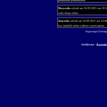
prednisone prednisolone
Maryzedia
schrieb am 16.09.2021 um 18:5
cialis cheap online
Amyzedia
schrieb am 16.09.2021 um 14:4
buy tadalafil online without a prescription
Angezeigte Einträge
frickler.net -
Kostenlo