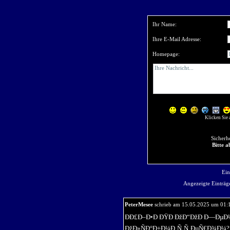
Ihr Name:
Ihre E-Mail Adresse:
Homepage:
Klicken Sie 
Sicherh
Bitte a
Ein
Angezeigte Einträge
PeterMesee
schrieb am 15.05.2025 um 01:
ÐÐ£Ð–Ð•Ð ÐŸÐ ÐžÐ“ÐžÐ Ð—Ð
ÐžÐ»ÑÐ°Ð±Ð¼Ð¸Ñ‚Ñ‚ÐµÑ€Ð¾Ð¼? 