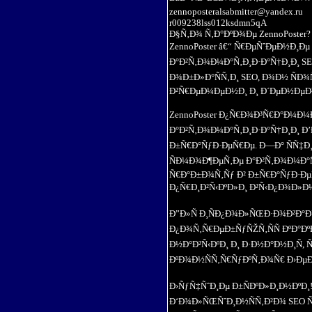
zennoposteralsabmitter@yandex.ru
r009238lss012ksdmn5qA
Ð§Ñ‚Ð¾ Ñ‚Ð°ÐºÐ¾Ðµ ZennoPoster?
ZennoPoster â€“ Ñ€ÐµÑˆÐµÐ½Ð¸Ðµ
Ð°Ð²Ñ‚Ð¾Ð¼Ð°Ñ‚Ð¸Ð·Ð°Ñ†Ð¸Ð¸ SE
Ð¾Ð±Ð»Ð°ÑÑ‚Ð¸ SEO, Ð¾Ð½ Ñ
Ð²Ñ€ÐµÐ¼ÐµÐ½Ð¸ Ð¸ Ð´ÐµÐ½ÐµÐ³
ZennoPoster Ð¿Ñ€Ð¾Ð³Ñ€Ð°Ð¼Ð¼
Ð°Ð²Ñ‚Ð¾Ð¼Ð°Ñ‚Ð¸Ð·Ð°Ñ†Ð¸Ð¸ Ð’Ð
Ð±Ñ€Ð°ÑƒÐ·ÐµÑ€Ðµ. Ð—Ð° ÑÑ‡Ð
ÑÐ¼Ð¾Ð¶ÐµÑ‚Ðµ Ð°Ð²Ñ‚Ð¾Ð¼Ð°
Ñ€Ð°Ð±Ð¾Ñ‚Ñƒ Ð² Ð±Ñ€Ð°ÑƒÐ·Ðµ
Ð¿Ñ€Ð¸Ð²Ñ‹ÐºÐ»Ð¸ Ð²Ñ‹Ð¿Ð¾Ð»Ð
Ð”Ð»Ñ Ð¸ÑÐ¿Ð¾Ð»ÑŒÐ·Ð¾Ð²Ð°Ð½
Ð¿Ð¾Ñ‚Ñ€ÐµÐ±ÑƒÑŽÑ‚ÑÑ ÐºÐ°Ð
Ð½Ð°Ð²Ñ‹ÐºÐ¸ Ð¸ Ð·Ð½Ð°Ð½Ð¸Ñ, 
ÐºÐ¾Ð½ÑÑ‚Ñ€ÑƒÐºÑ‚Ð¾Ñ€ Ð›ÐµÐ
Ð›ÑƒÑ‡ÑˆÐ¸Ðµ Ð±ÑÐºÐ»Ð¸Ð½ÐºÐ¸
Ð‘Ð¾Ð»ÑŒÑˆÐ¸Ð½ÑÑ‚Ð²Ð¾ SEO Ñ