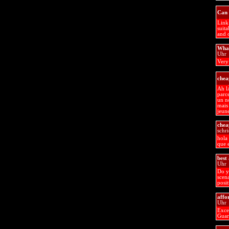
Can 
Link
suita
and o
What
Uhr
Very 
chea
Ah lÃ
parce
un n
mais
jeun
chea
schr
hola 
que 
best
Uhr
Do yo
scen
posit
affo
Uhr
Exce
Guar